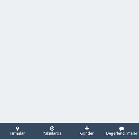
Firmalar
Yakınlarda
Gönder
Değerlendirmeler