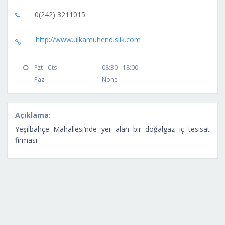
0(242) 3211015
http://www.ulkamuhendislik.com
Pzt - Cts
:
08:30 - 18:00
Paz
:
None
Açıklama:
Yeşilbahçe Mahallesi’nde yer alan bir doğalgaz iç tesisat
firması.