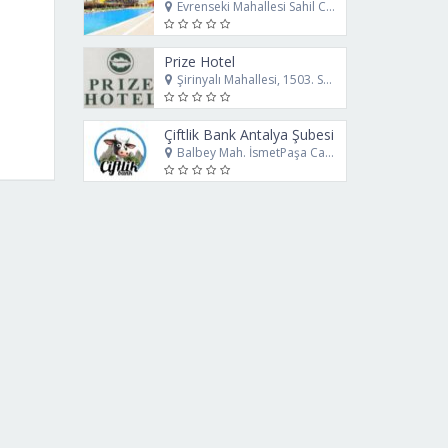
Evrenseki Mahallesi Sahil Caddesi No:12 Manavgat Antalya
Prize Hotel
Şirinyalı Mahallesi, 1503. Sk. No:4 Muratpaşa Antalya
Çiftlik Bank Antalya Şubesi
Balbey Mah. İsmetPaşa Cad. No 16 Muratpaşa - Antalya