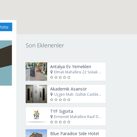
urusu
Son Eklenenler
Antalya Ev Yemekleri
Elmalı Mahallesi 22 Sokak No: 8/B Muratpaşa Antalya
Akademik Asansör
Üçgen Mah. Güllük Caddesi. No: 78 Muratpaşa Antalya
TYF Sigorta
Ermenek Mahallesi Rauf Denktaş Caddesi No69 Muratpaşa Antalya
Blue Paradise Side Hotel