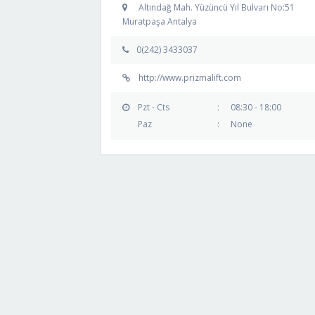
Altındağ Mah. Yüzüncü Yıl Bulvarı No:51
Muratpaşa Antalya
0(242) 3433037
http://www.prizmalift.com
Pzt - Cts
:
08:30 - 18:00
Paz
:
None