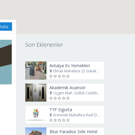
urusu
Son Eklenenler
Antalya Ev Yemekleri
Elmalı Mahallesi 22 Sokak No: 8/B Muratpaşa Antalya
Akademik Asansör
Üçgen Mah. Güllük Caddesi. No: 78 Muratpaşa Antalya
TYF Sigorta
Ermenek Mahallesi Rauf Denktaş Caddesi No69 Muratpaşa Antalya
Blue Paradise Side Hotel