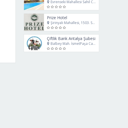
Evrenseki Mahallesi Sahil Caddesi No:12 Manavgat Antalya
Prize Hotel
Şirinyalı Mahallesi, 1503. Sk. No:4 Muratpaşa Antalya
Çiftlik Bank Antalya Şubesi
Balbey Mah. İsmetPaşa Cad. No 16 Muratpaşa - Antalya