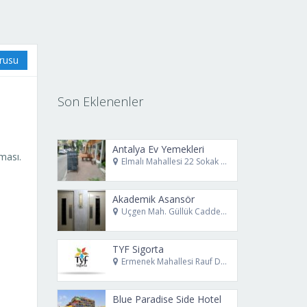
urusu
Son Eklenenler
Antalya Ev Yemekleri
ması.
Elmalı Mahallesi 22 Sokak No: 8/B Muratpaşa Antalya
Akademik Asansör
Üçgen Mah. Güllük Caddesi. No: 78 Muratpaşa Antalya
TYF Sigorta
Ermenek Mahallesi Rauf Denktaş Caddesi No69 Muratpaşa Antalya
Blue Paradise Side Hotel