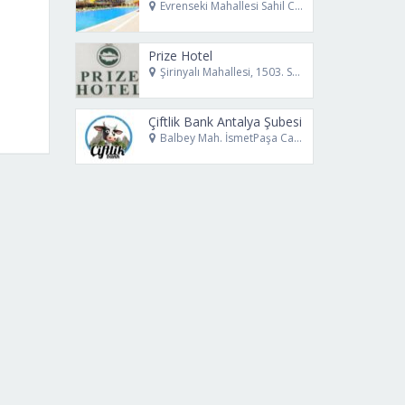
Evrenseki Mahallesi Sahil Caddesi No:12 Manavgat Antalya
Prize Hotel
Şirinyalı Mahallesi, 1503. Sk. No:4 Muratpaşa Antalya
Çiftlik Bank Antalya Şubesi
Balbey Mah. İsmetPaşa Cad. No 16 Muratpaşa - Antalya