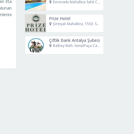
lan Eta
Evrenseki Mahallesi Sahil Caddesi No:12 Manavgat Antalya
ulunan
mlerini
Prize Hotel
Şirinyalı Mahallesi, 1503. Sk. No:4 Muratpaşa Antalya
Çiftlik Bank Antalya Şubesi
Balbey Mah. İsmetPaşa Cad. No 16 Muratpaşa - Antalya