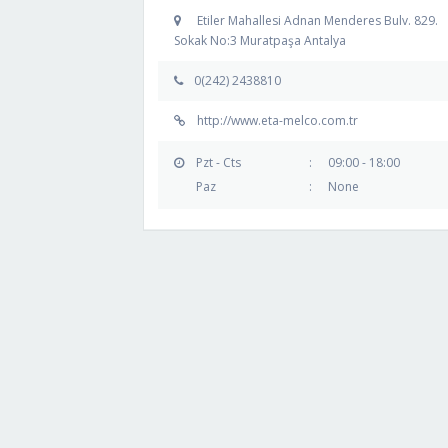
Etiler Mahallesi Adnan Menderes Bulv. 829.
Sokak No:3 Muratpaşa Antalya
0(242) 2438810
http://www.eta-melco.com.tr
Pzt - Cts
:
09:00 - 18:00
Paz
:
None