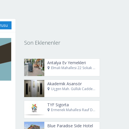
urusu
Son Eklenenler
Antalya Ev Yemekleri
Elmalı Mahallesi 22 Sokak No: 8/B Muratpaşa Antalya
Akademik Asansör
Üçgen Mah. Güllük Caddesi. No: 78 Muratpaşa Antalya
TYF Sigorta
Ermenek Mahallesi Rauf Denktaş Caddesi No69 Muratpaşa Antalya
Blue Paradise Side Hotel