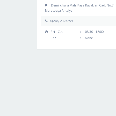
Demircikara Mah. Paşa Kavakları Cad. No:7
Muratpaşa Antalya
0(246) 2325259
Pzt - Cts
:
08:30 - 18:00
Paz
:
None