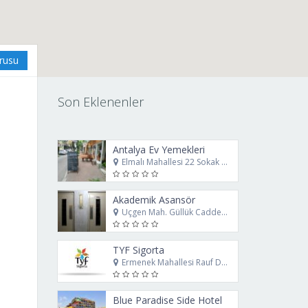
urusu
Son Eklenenler
Antalya Ev Yemekleri
Elmalı Mahallesi 22 Sokak No: 8/B Muratpaşa Antalya
Akademik Asansör
Üçgen Mah. Güllük Caddesi. No: 78 Muratpaşa Antalya
TYF Sigorta
Ermenek Mahallesi Rauf Denktaş Caddesi No69 Muratpaşa Antalya
Blue Paradise Side Hotel