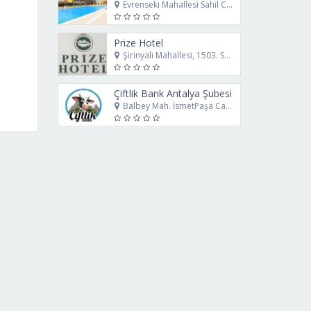
Evrenseki Mahallesi Sahil Caddesi No:12 Manavgat Antalya
Prize Hotel
Şirinyalı Mahallesi, 1503. Sk. No:4 Muratpaşa Antalya
Çiftlik Bank Antalya Şubesi
Balbey Mah. İsmetPaşa Cad. No 16 Muratpaşa - Antalya