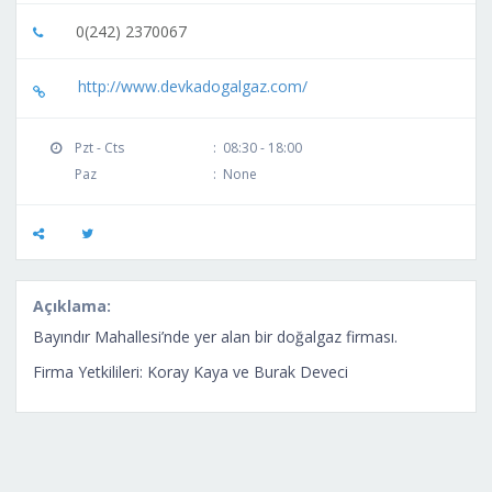
0(242) 2370067
http://www.devkadogalgaz.com/
Pzt - Cts
:
08:30 - 18:00
Paz
:
None
Açıklama:
Bayındır Mahallesi’nde yer alan bir doğalgaz firması.
Firma Yetkilileri: Koray Kaya ve Burak Deveci